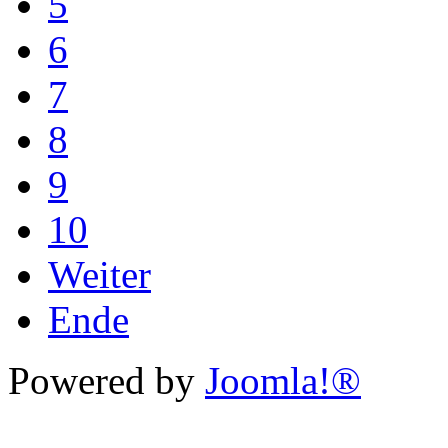
5
6
7
8
9
10
Weiter
Ende
Powered by
Joomla!®