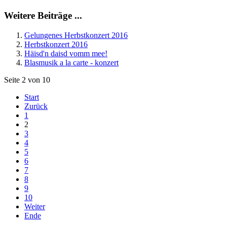
Weitere Beiträge ...
Gelungenes Herbstkonzert 2016
Herbstkonzert 2016
Häisd'n daisd vomm mee!
Blasmusik a la carte - konzert
Seite 2 von 10
Start
Zurück
1
2
3
4
5
6
7
8
9
10
Weiter
Ende